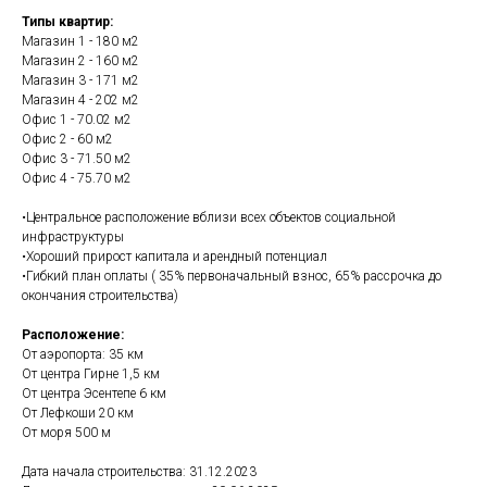
Типы квартир:
Магазин 1 - 180 м2
Магазин 2 - 160 м2
Магазин 3 - 171 м2
Магазин 4 - 202 м2
Офис 1 - 70.02 м2
Офис 2 - 60 м2
Офис 3 - 71.50 м2
Офис 4 - 75.70 м2
•Центральное расположение вблизи всех объектов социальной
инфраструктуры
•Хороший прирост капитала и арендный потенциал
•Гибкий план оплаты ( 35% первоначальный взнос, 65% рассрочка до
окончания строительства)
Расположение:
От аэропорта: 35 км
От центра Гирне 1,5 км
От центра Эсентепе 6 км
От Лефкоши 20 км
От моря 500 м
Дата начала строительства: 31.12.2023