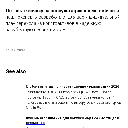
Оставьте заявку на консультацию прямо сейчас
, и
наши эксперты разработают для вас индивидуальный
план перехода из криптоактивов в надежную
зарубежную недвижимость.
01.02.2026
See also
Глобальный гид по инвестиционной иммиграции 2026
Гражданство и ВНЖ за покупку недвижимости. Обзор
программ Турции, ОАЭ, и стран ЕС. Сравнение условий,
налоговые льготы и советы по выбору объектов от экспертов
Step In Estate.
Лучшие направления для покупки недвижимости для
яхтсменов