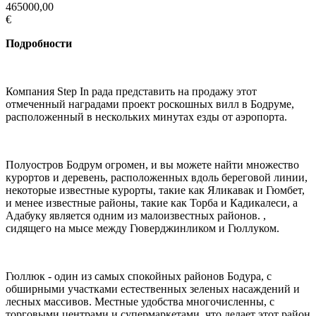
465000,00
€
Подробности
Компания Step In рада представить на продажу этот
отмеченный наградами проект роскошных вилл в Бодруме,
расположенный в нескольких минутах езды от аэропорта.
Полуостров Бодрум огромен, и вы можете найти множество
курортов и деревень, расположенных вдоль береговой линии,
некоторые известные курорты, такие как Яликавак и Гюмбет,
и менее известные районы, такие как Торба и Кадикалеси, а
Адабуку является одним из малоизвестных районов. ,
сидящего на мысе между Гюверджинликом и Гюллуком.
Гюллюк - один из самых спокойных районов Бодура, с
обширными участками естественных зеленых насаждений и
лесных массивов. Местные удобства многочисленны, с
торговыми центрами и супермаркетами, что делает этот район