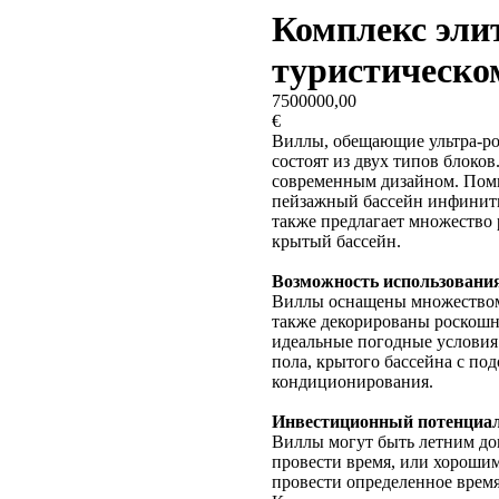
Комплекс эли
туристическо
7500000,00
€
Виллы, обещающие ультра-ро
состоят из двух типов блоков
современным дизайном. Поми
пейзажный бассейн инфинити
также предлагает множество 
крытый бассейн.
Возможность использования
Виллы оснащены множеством
также декорированы роскошн
идеальные погодные условия
пола, крытого бассейна с по
кондиционирования.
Инвестиционный потенциа
Виллы могут быть летним до
провести время, или хорош
провести определенное время