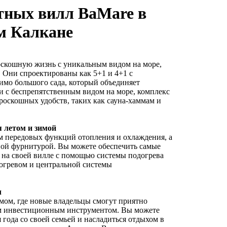
тных вилл BaMare в
м Калкане
скошную жизнь с уникальным видом на море,
. Они спроектированы как 5+1 и 4+1 с
мо большого сада, который объединяет
 с беспрепятственным видом на море, комплекс
роскошных удобств, таких как сауна-хаммам и
 летом и зимой
 передовых функций отопления и охлаждения, а
ой фурнитурой. Вы можете обеспечить самые
 на своей вилле с помощью системы подогрева
догревом и центральной системы
л
мом, где новые владельцы смогут приятно
им инвестиционным инструментом. Вы можете
 года со своей семьей и насладиться отдыхом в