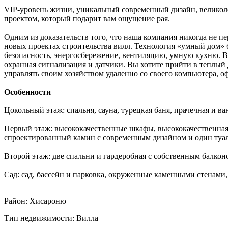
VIP-уровень жизни, уникальный современный дизайн, великол
проектом, который подарит вам ощущение рая.
Одним из доказательств того, что наша компания никогда не п
новых проектах строительства вилл. Технология «умный дом» 
безопасность, энергосбережение, вентиляцию, умную кухню. 
охранная сигнализация и датчики. Вы хотите прийти в теплы
управлять своим хозяйством удаленно со своего компьютера, оф
Особенности
Цокольный этаж: спальня, сауна, турецкая баня, прачечная и ва
Первый этаж: высококачественные шкафы, высококачественная
спроектированный камин с современным дизайном и один туал
Второй этаж: две спальни и гардеробная с собственным балконо
Сад: сад, бассейн и парковка, окруженные каменными стенам
Район: Хисароню
Тип недвижимости: Вилла