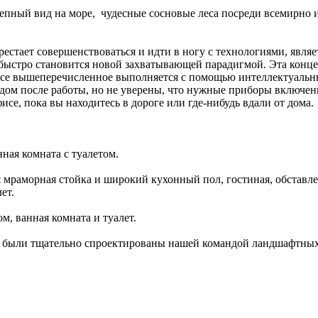
епный вид на море, чудесные сосновые леса посреди всемирно 
ерестает совершенствоваться и идти в ногу с технологиями, яв
быстро становится новой захватывающей парадигмой. Эта конце
Все вышеперечисленное выполняется с помощью интеллектуальны
й дом после работы, но не уверены, что нужные приборы вклю
исе, пока вы находитесь в дороге или где-нибудь вдали от дома.
нная комната с туалетом.
 мраморная стойка и широкий кухонный пол, гостиная, обставл
ет.
м, ванная комната и туалет.
и, были тщательно спроектированы нашей командой ландшафтных