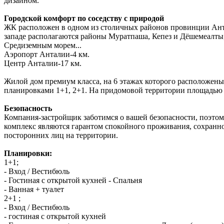
дизайном.
Городской комфорт по соседству с природой
ЖК расположен в одном из столичных районов провинции Анта
западе располагаются районы Муратпаша, Кепез и Дёшемеалты, 
Средиземным морем...
Аэропорт Анталии-4 км.
Центр Анталии-17 км.
Жилой дом премиум класса, на 6 этажах которого расположены
планировками 1+1, 2+1. На придомовой территории площадью 29
Безопасность
Компания-застройщик заботимся о вашей безопасности, поэтом
комплекс являются гарантом спокойного проживания, сохранно
посторонних лиц на территории.
Планировки:
1+1;
- Вход / Вестибюль
- Гостиная с открытой кухней - Спальня
- Ванная + туалет
2+1 ;
- Вход / Вестибюль
- гостиная с открытой кухней