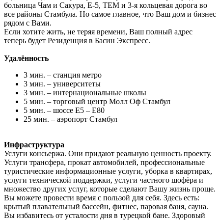
больница Чам и Сакура, E-5, TEM и 3-я кольцевая дорога во
все районы Стамбула. Но самое главное, что Ваш дом и бизнес
рядом с Вами.
Если хотите жить, не теряя времени, Ваш полный адрес
теперь будет Резиденция в Басин Экспресс.
Удалённость
3 мин. – станция метро
3 мин. – университеты
3 мин. – интернациональные школы
5 мин. – торговый центр Молл Оф Стамбул
5 мин. – шоссе Е5 – Е80
25 мин. – аэропорт Стамбул
Инфраструктура
Услуги консьержа. Они придают реальную ценность проекту.
Услуги трансфера, прокат автомобилей, профессиональные
туристические информационные услуги, уборка в квартирах,
услуги технической поддержки, услуги частного шофёра и
множество других услуг, которые сделают Вашу жизнь проще.
Вы можете провести время с пользой для себя. Здесь есть:
крытый плавательный бассейн, фитнес, паровая баня, сауна.
Вы избавитесь от усталости дня в турецкой бане. Здоровый