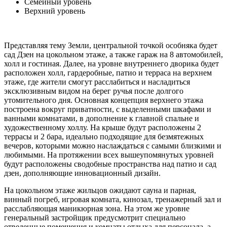
Семейный уровень
Верхний уровень
Представляя тему Земли, центральной точкой особняка будет
сад Дзен на цокольном этаже, а также гараж на 8 автомобилей,
холл и гостиная. Далее, на уровне внутреннего дворика будет
расположен холл, гардеробные, патио и терраса на верхнем
этаже, где жители смогут расслабиться и насладиться
эксклюзивным видом на берег ручья после долгого
утомительного дня. Основная концепция верхнего этажа
построена вокруг приватности, с выделенными шкафами и
ванными комнатами, в дополнение к главной спальне и
художественному холлу. На крыше будут расположены 2
террасы и 2 бара, идеально подходящие для безмятежных
вечеров, которыми можно наслаждаться с самыми близкими и
любимыми. На протяжении всех вышеупомянутых уровней
будут расположены сводобные пространства над патио и сад
дзен, дополняющие инновационный дизайн.
На цокольном этаже жильцов ожидают сауна и парная,
винный погреб, игровая комната, кинозал, тренажерный зал и
расслабляющая маникюрная зона. На этом же уровне
генеральный застройщик предусмотрит специально
отведенные помещения и комнаты отдыха для персонала, а