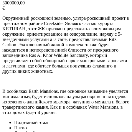
3000000,00
€
Окруженный роскошной зеленью, ультра-роскошный проект в
престижном районе Creekside. Являясь частью курорта
KETURAH, этот ЖК призван предложить своим жильцам
окружение, ориентированное на оздоровление, наряду с 5-
звездочными услугами a la carte, предоставляемыми Ritz-
Carlton. Эксклюзивный жилой комплекс также будет
находиться в непосредственной близости от прекрасного
заповедника Ras Al Khor Wildlife Sanctuary, который
представляет собой обширный парк с мангровыми зарослями
и лагунами, где обитает большая популяция фламинго и
других диких животных.
В особняках Earth Mansions, где основное внимание уделяется
минимализму, будет использована ультрасовременная отделка
из зеленого альпийского мрамора, латунного металла и белого
травертинового камня. Как и в особняках Water Mansions, в
этих домах будет 4 уровня:
Подземный этаж
Патио