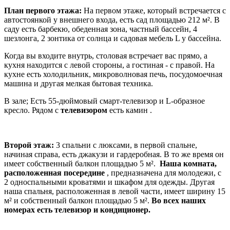
План первого этажа:
На первом этаже, который встречается с
автостоянкой у внешнего входа, есть сад площадью 212 м². В
саду есть барбекю, обеденная зона, частный бассейн, 4
шезлонга, 2 зонтика от солнца и садовая мебель L у бассейна.
Когда вы входите внутрь, столовая встречает вас прямо, а
кухня находится с левой стороны, а гостиная - с правой. На
кухне есть холодильник, микроволновая печь, посудомоечная
машина и другая мелкая бытовая техника.
В зале; Есть 55-дюймовый смарт-телевизор и L-образное
кресло. Рядом с
телевизором
есть камин .
Второй этаж:
3 спальни с люксами, в первой спальне,
начиная справа, есть джакузи и гардеробная. В то же время он
имеет собственный балкон площадью 5 м².
Наша комната,
расположенная посередине
, предназначена для молодежи, с
2 односпальными кроватями и шкафом для одежды. Другая
наша спальня, расположенная в левой части, имеет ширину 15
м² и собственный балкон площадью 5 м².
Во всех наших
номерах есть телевизор и кондиционер.