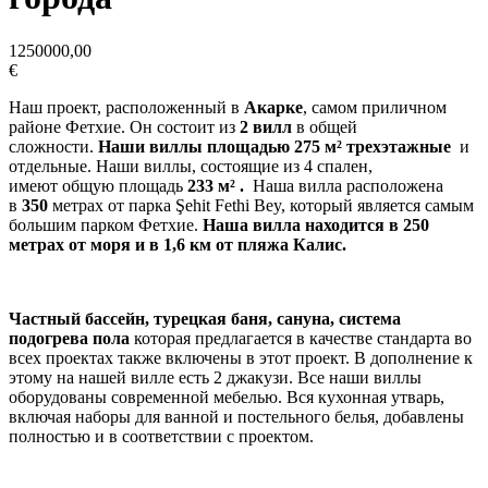
1250000,00
€
Наш проект, расположенный в
Акарке
, самом приличном
районе Фетхие. Он состоит из
2 вилл
в общей
сложности.
Наши виллы площадью 275 м² трехэтажные
и
отдельные. Наши виллы, состоящие из 4 спален,
имеют общую площадь
233 м² .
Наша вилла расположена
в
350
метрах от парка Şehit Fethi Bey, который является самым
большим парком Фетхие.
Наша вилла находится в 250
метрах от моря и в 1,6 км от пляжа Калис.
Частный бассейн, турецкая баня, сануна, система
подогрева пола
которая предлагается в качестве стандарта во
всех проектах также включены в этот проект. В дополнение к
этому на нашей вилле есть 2 джакузи. Все наши виллы
оборудованы современной мебелью. Вся кухонная утварь,
включая наборы для ванной и постельного белья, добавлены
полностью и в соответствии с проектом.