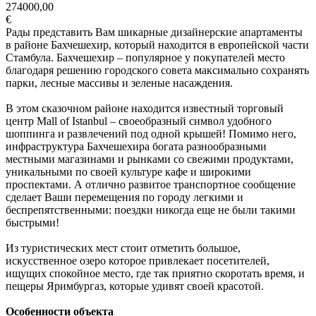
274000,00
€
Рады представить Вам шикарные дизайнерские апартаменты
в районе Бахчешехир, который находится в европейской части
Стамбула. Бахчешехир – популярное у покупателей место
благодаря решению городского совета максимально сохранять
парки, лесные массивы и зеленые насаждения.
В этом сказочном районе находится известный торговый
центр Mall of Istanbul – своеобразный символ удобного
шоппинга и развлечений под одной крышей! Помимо него,
инфраструктура Бахчешехира богата разнообразными
местными магазинами и рынками со свежими продуктами,
уникальными по своей культуре кафе и широкими
проспектами. А отлично развитое транспортное сообщение
сделает Ваши перемещения по городу легкими и
беспрепятственными: поездки никогда еще не были такими
быстрыми!
Из туристических мест стоит отметить большое,
искусственное озеро которое привлекает посетителей,
ищущих спокойное место, где так приятно скоротать время, и
пещеры Яримбургаз, которые удивят своей красотой.
Особенности объекта