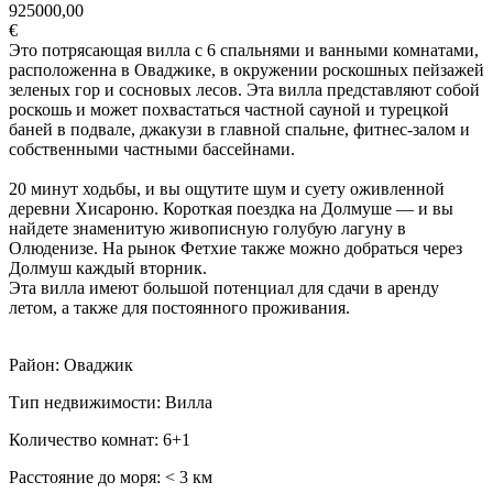
925000,00
€
Это потрясающая вилла с 6 спальнями и ванными комнатами,
расположенна в Оваджике, в окружении роскошных пейзажей
зеленых гор и сосновых лесов. Эта вилла представляют собой
роскошь и может похвастаться частной сауной и турецкой
баней в подвале, джакузи в главной спальне, фитнес-залом и
собственными частными бассейнами.
20 минут ходьбы, и вы ощутите шум и суету оживленной
деревни Хисароню. Короткая поездка на Долмуше — и вы
найдете знаменитую живописную голубую лагуну в
Олюденизе. На рынок Фетхие также можно добраться через
Долмуш каждый вторник.
Эта вилла имеют большой потенциал для сдачи в аренду
летом, а также для постоянного проживания.
Район: Оваджик
Тип недвижимости: Вилла
Количество комнат: 6+1
Расстояние до моря: ˂ 3 км