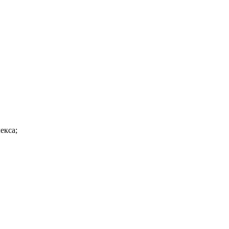
екса;