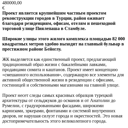
480000,00
€
Проект является крупнейшим частным проектом
реконструкции городов в Турции, район оживает
благодаря резиденциям, офисам, отелям и пешеходной
торговой улице Пиялепаша в Стамбуле.
Широкие улицы этого жилого комплекса площадью 82 000
квадратных метров удобно выходят на главный бульвар в
престижном районе Бейоглу.
ЖК выделяется как единственный проект, предлагающий
традиционный образ жизни с бакалейными лавками,
продавцами симита и каштанов. Проект имеет концепцию
«смешанного использования», содержащую все элементы для
активной общественной жизни в резиденции с офисами,
гостиницей и собственными магазинами на главной улице.
Проект несет следы самых красивых образцов турецкой
архитектуры от сельджуков до османов и от Анатолии до
Румелии, с градуированными фасадами, широкими
карнизами, эркерами, фонтанами и системой внутренних
дворов, не нарушая силуэт города и окрестностей. Это новая
достопримечательность этого великолепного города.