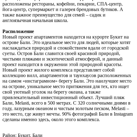
расположены рестораны, кофейни, пекарни, СПА-центр,
йога-центр, супермаркет и галерея брендовых бутиков. А
также важное преимущество для семей – садик и
англоязычная начальная школа.
Расположение
Новый проект апартаментов находится на курорте Букит на
острове Бали. Это идеальное место для людей, которые хотят
наслаждаться природой и спокойствием вдали от городской
суеты. Остров Бали славится своей красивой природой,
чистыми пляжами и экзотической атмосферой, и данный
проект находится в окружении этой природной красоты.
Новый проект жилого комплекса представляет собой
коллекцию вилл, апартаментов и таунхаусов расположенных
на самом «инстаграмном» берегу Бали. Это наилучшее место
на острове, уникальное место притяжения для тех, кто ищет
свой уютный уголок на берегу океана, а также
привлекательный инвестиционный объект. Лучший пляж
Бали, Melasti, всего в 500 метрах. С 320 солнечными днями в
году, лазурным океаном и чистым золотым песком, Melasti –
это место, где живут мечты. 90% фотографий Бали в Instagram
сделаны именно здесь, около этого комплекса.
Район: Букит, Бали