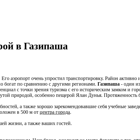
рой в Газипаша
. Его аэропорт очень упростил транспортировку. Район активно
но богат по сравнению с другими регионами.
Газипаша
- один и
тенциал с точки зрения туризма с его историческим замком и г
нутой природой, особенно пещерой Ялан Дунья. Протяженность б
бностей, а также хорошо зарекомендовавшие себя учебные завед
положен в 500 м от
центра города
.
ей жизни, а также ваших гостей.