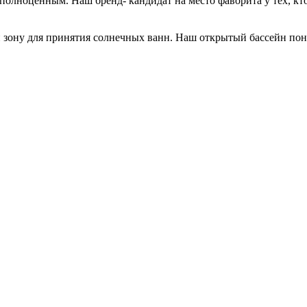
полноценным. Наш бренд- кандидат на место фаворита у тех, кто
 зону для принятия солнечных ванн. Наш открытый бассейн понр