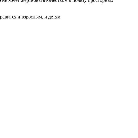
 не хочет жертвовать качеством в пользу просторных
авится и взрослым, и детям.