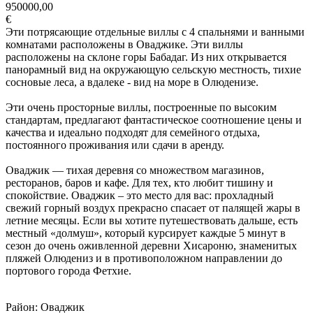
950000,00
€
Эти потрясающие отдельные виллы с 4 спальнями и ванными
комнатами расположены в Оваджике. Эти виллы
расположены на склоне горы Бабадаг. Из них открывается
панорамный вид на окружающую сельскую местность, тихие
сосновые леса, а вдалеке - вид на море в Олюденизе.
Эти очень просторные виллы, построенные по высоким
стандартам, предлагают фантастическое соотношение цены и
качества и идеально подходят для семейного отдыха,
постоянного проживания или сдачи в аренду.
Оваджик — тихая деревня со множеством магазинов,
ресторанов, баров и кафе. Для тех, кто любит тишину и
спокойствие. Оваджик – это место для вас: прохладный
свежий горный воздух прекрасно спасает от палящей жары в
летние месяцы. Если вы хотите путешествовать дальше, есть
местный «долмуш», который курсирует каждые 5 минут в
сезон до очень оживленной деревни Хисароню, знаменитых
пляжей Олюдениз и в противоположном направлении до
портового города Фетхие.
Район: Оваджик