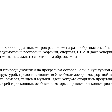
ди 8000 квадратных метров расположена разнообразная семейна
предусмотрены рестораны, кофейни, спортзал, СПА и даже коворк
я могла наслаждаться активным образом жизни.
природы джунглей на прекрасном острове Бали, в культурной с
руктурой, предоставляющие всё необходимое для комфортной жи
в, ремесел, танцев и музыки. Здесь когда-то сходились предста
алерей и роскошных особняков, которые привлекают коллекцион