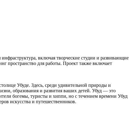
я инфраструктура, включая творческие студии и развивающие
инг пространство для работы. Проект также включает
толице Убуде. Здесь, среди удивительной природы и
зни, образования и развития ваших детей. Убуд — это
вители богемы, туристы и хиппи, но с течением времени Убуд
еров искусства и путешественников.