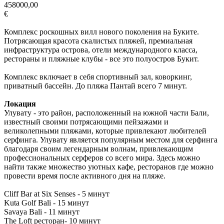
458000,00
€
Комплекс роскошных вилл нового поколения на Буките.
Потрясающая красота скалистых пляжей, премиальная
инфраструктура острова, отели международного класса,
рестораны и пляжные клубы - все это полуостров Букит.
Комплекс включает в себя спортивный зал, коворкинг,
приватный бассейн. До пляжа Пантай всего 7 минут.
Локация
Улувату - это район, расположенный на южной части Бали,
известный своими потрясающими пейзажами и
великолепными пляжами, которые привлекают любителей
серфинга. Улувату является популярным местом для серфинга
благодаря своим легендарным волнам, привлекающим
профессиональных серферов со всего мира. Здесь можно
найти также множество уютных кафе, ресторанов где можно
провести время после активного дня на пляже.
Cliff Bar at Six Senses - 5 минут
Kuta Golf Bali - 15 минут
Savaya Bali - 11 минут
The Loft ресторан- 10 минут