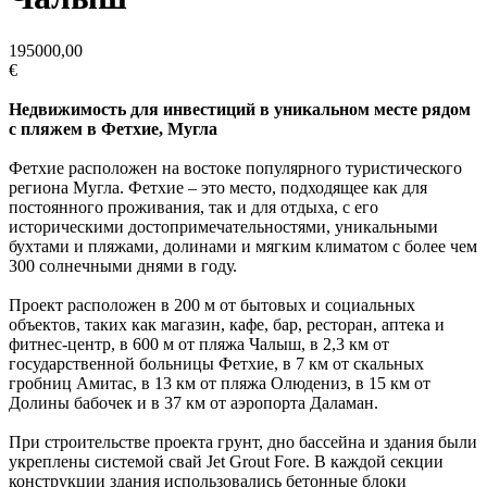
195000,00
€
Недвижимость для инвестиций в уникальном месте рядом
с пляжем в Фетхие, Мугла
Фетхие расположен на востоке популярного туристического
региона Мугла. Фетхие – это место, подходящее как для
постоянного проживания, так и для отдыха, с его
историческими достопримечательностями, уникальными
бухтами и пляжами, долинами и мягким климатом с более чем
300 солнечными днями в году.
Проект
расположен в 200 м от бытовых и социальных
объектов, таких как магазин, кафе, бар, ресторан, аптека и
фитнес-центр, в 600 м от пляжа Чалыш, в 2,3 км от
государственной больницы Фетхие, в 7 км от скальных
гробниц Амитас, в 13 км от пляжа Олюдениз, в 15 км от
Долины бабочек и в 37 км от аэропорта Даламан.
При строительстве проекта грунт, дно бассейна и здания были
укреплены системой свай Jet Grout Fore. В каждой секции
конструкции здания использовались бетонные блоки