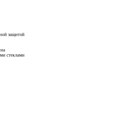
ьной защитой
ина
ыми стеклами