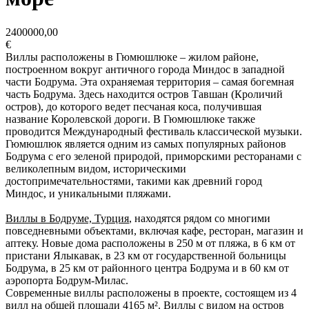
2400000,00
€
Виллы расположены в Гюмюшлюке – жилом районе,
построенном вокруг античного города Миндос в западной
части Бодрума. Эта охраняемая территория – самая богемная
часть Бодрума. Здесь находится остров Тавшан (Кроличий
остров), до которого ведет песчаная коса, получившая
название Королевской дороги. В Гюмюшлюке также
проводится Международный фестиваль классической музыки.
Гюмюшлюк является одним из самых популярных районов
Бодрума с его зеленой природой, приморскими ресторанами с
великолепным видом, историческими
достопримечательностями, такими как древний город
Миндос, и уникальными пляжами.
Виллы в Бодруме, Турция
, находятся рядом со многими
повседневными объектами, включая кафе, ресторан, магазин и
аптеку. Новые дома расположены в 250 м от пляжа, в 6 км от
пристани Ялыкавак, в 23 км от государственной больницы
Бодрума, в 25 км от районного центра Бодрума и в 60 км от
аэропорта Бодрум-Милас.
Современные виллы расположены в проекте, состоящем из 4
вилл на общей площади 4165 м². Виллы с видом на остров