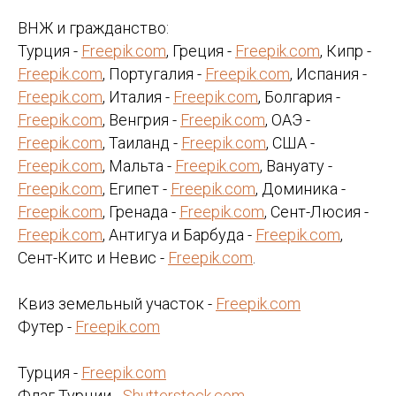
ВНЖ и гражданство:
Турция -
Freepik.com
, Греция -
Freepik.com
, Кипр -
Freepik.com
, Португалия -
Freepik.com
, Испания -
Freepik.com
, Италия -
Freepik.com
, Болгария -
Freepik.com
, Венгрия -
Freepik.com
, ОАЭ -
Freepik.com
, Таиланд -
Freepik.com
, США -
Freepik.com
, Мальта -
Freepik.com
, Вануату -
Freepik.com
, Египет -
Freepik.com
, Доминика -
Freepik.com
, Гренада -
Freepik.com
, Сент-Люсия -
Freepik.com
, Антигуа и Барбуда -
Freepik.com
,
Сент-Китс и Невис -
Freepik.com
.
Квиз земельный участок -
Freepik.com
Футер -
Freepik.com
Турция -
Freepik.com
Флаг Турции -
Shutterstock.com