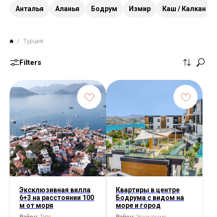
Анталья
Аланья
Бодрум
Измир
Каш / Калкан
Турция
Filters
Эксклюзивная вилла
Квартиры в центре
6+3 на расстоянии 100
Бодрума с видом на
м от моря
море и город