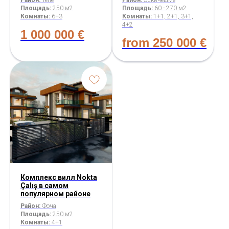
Рай он:
Тепе
Район:
Эскичешме
Площадь:
250 м2
Площадь:
60 - 270 м2
Комнаты:
6+3
Комнаты:
1+1, 2+1, 3+1,
4+2
1 000 000
€
from
250 000
€
Комплекс вилл Nokta
Çalış в самом
популярном районе
Район:
Фоча
Площадь:
250 м2
Комнаты:
4+1